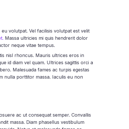
 volutpat. Vel facilisis volutpat est velit
t.
Massa ultricies mi quis hendrerit dolor
uctor neque vitae tempus.
is nisl rhoncus. Mauris ultrices eros in
ue id diam vel quam. Ultrices sagittis orci a
bero. Malesuada fames ac turpis egestas
am nulla porttitor massa. Iaculis eu non
 posuere ac ut consequat semper. Convallis
landit massa. Diam phasellus vestibulum