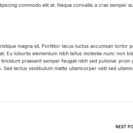
dipiscing commodo elit at. Neque convallis a cras semper a
tristique magna sit. Porttitor lacus luctus accumsan tortor
g at. Eu lobortis elementum nibh tellus molestie nunc non b
Nec tincidunt praesent semper feugiat nibh sed pulvinar proi
. Sed lectus vestibulum mattis ullamcorper velit sed ullam
NEXT P