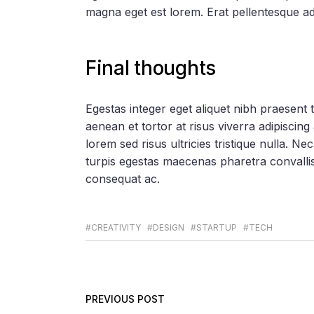
magna eget est lorem. Erat pellentesque a
Final thoughts
Egestas integer eget aliquet nibh praesent 
aenean et tortor at risus viverra adipiscin
lorem sed risus ultricies tristique nulla. 
turpis egestas maecenas pharetra convallis
consequat ac.
#CREATIVITY
#DESIGN
#STARTUP
#TECH
PREVIOUS POST