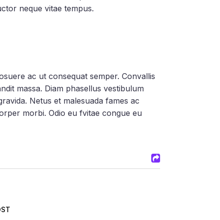
uctor neque vitae tempus.
 posuere ac ut consequat semper. Convallis
landit massa. Diam phasellus vestibulum
n gravida. Netus et malesuada fames ac
corper morbi. Odio eu fvitae congue eu
OST