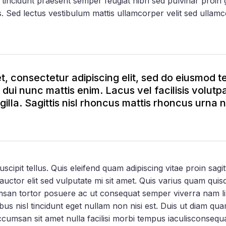
Nec tincidunt praesent semper feugiat nibh sed pulvinar proi
. Sed lectus vestibulum mattis ullamcorper velit sed ullam
, consectetur adipiscing elit, sed do eiusmod t
ui nunc mattis enim. Lacus vel facilisis volutpat
gilla. Sagittis nisl rhoncus mattis rhoncus urna
ipit tellus. Quis eleifend quam adipiscing vitae proin sagitt
auctor elit sed vulputate mi sit amet. Quis varius quam quisq
msan tortor posuere ac ut consequat semper viverra nam li
bus nisl tincidunt eget nullam non nisi est. Duis ut diam qu
cumsan sit amet nulla facilisi morbi tempus iaculisconsequa