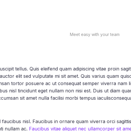
Meet easy with your team
ipit tellus. Quis eleifend quam adipiscing vitae proin sagitt
auctor elit sed vulputate mi sit amet. Quis varius quam quisq
msan tortor posuere ac ut consequat semper viverra nam li
bus nisl tincidunt eget nullam non nisi est. Duis ut diam qu
cumsan sit amet nulla facilisi morbi tempus iaculisconsequa
aucibus nisl. Faucibus in ornare quam viverra orci sagittis eu
ti nullam ac.
Faucibus vitae aliquet nec ullamcorper sit ame