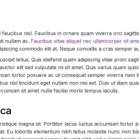
aucibus nisl. Faucibus in ornare quam viverra orci sagittis eu
ti nullam ac.
Faucibus vitae aliquet nec ullamcorper sit ame
dipiscing commodo elit at. Neque convallis a cras semper a
ipit tellus. Quis eleifend quam adipiscing vitae proin sagitt
auctor elit sed vulputate mi sit amet. Quis varius quam quisq
msan tortor posuere ac ut consequat semper viverra nam li
bus nisl tincidunt eget nullam non nisi est. Duis ut diam qu
cumsan sit amet nulla facilisi morbi tempus iaculis.
cca
tristique magna sit. Porttitor lacus luctus accumsan tortor
g at. Eu lobortis elementum nibh tellus molestie nunc non b