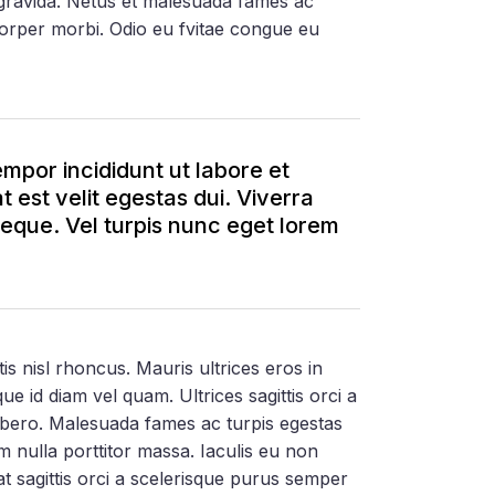
n gravida. Netus et malesuada fames ac
corper morbi. Odio eu fvitae congue eu
empor incididunt ut labore et
 est velit egestas dui. Viverra
 neque. Vel turpis nunc eget lorem
is nisl rhoncus. Mauris ultrices eros in
ue id diam vel quam. Ultrices sagittis orci a
bero. Malesuada fames ac turpis egestas
am nulla porttitor massa. Iaculis eu non
t sagittis orci a scelerisque purus semper